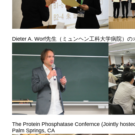
Dieter A. Worf先生（ミュンヘン工科大学病院
The Protein Phosphatase Confernce (Jointly host
Palm Springs, CA