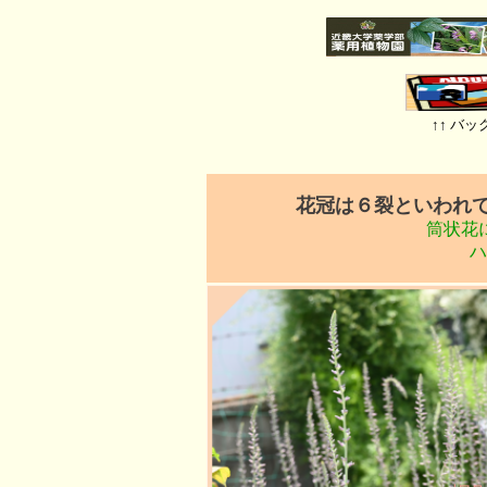
↑↑ バ
花冠は６裂といわれて
筒状花
ハ