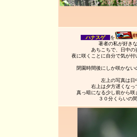
ハナスゲ
を
著者の私が好き
あちこちで、日中の
夜に咲くことに自分で気が付
閉園時間後にしか咲かない
左上の写真は日
右上は夕方遅くなっ
真っ暗になる少し前から咲
３０分くらいの