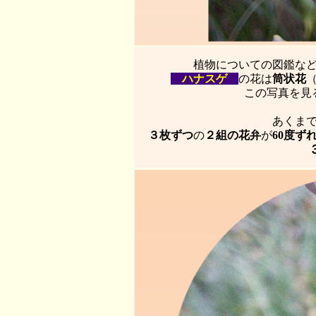
植物についての図鑑な
ハナスゲ
の花は
筒状花
この写真を見
あくま
３枚ずつ
の
２組の花弁
が
60度ず