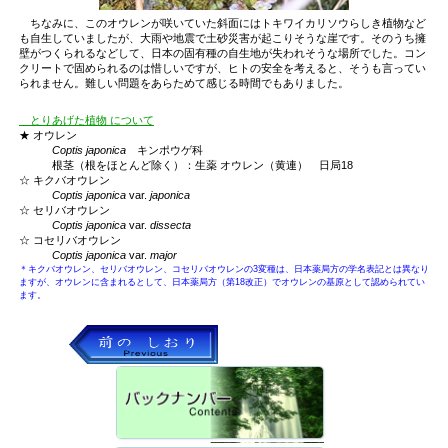
ちなみに、このオウレンが咲いていた斜面にはトキワイカリソウらしき植物など
も自生していましたが、大雨や地震で土砂災害が起こりそうな崖です。そのうち擁
壁がつくられるなどして、日本の固有種の自生地が失われそうな場所でした。コン
クリートで固められるのは惜しいですが、ヒトの安全を考えると、そうも言ってい
られません。難しい問題をあらためて感じる時間でもありました。
とりあげた植物 について
★ オウレン
Coptis japonica
キンポウゲ科
根茎（根をほとんど除く）：生薬 オウレン（黄連） 日局18
☆ キクバオウレン
Coptis japonica
var.
japonica
☆ セリバオウレン
Coptis japonica
var.
dissecta
☆ コセリバオウレン
Coptis japonica
var.
major
＊キクバオウレン、セリバオウレン、コセリバオウレンの3変種は、日本薬局方の学名表記とは異なり
ますが、オウレンに含まれるとして、日本薬局方（第18改正）でオウレンの基原として認められてい
ます。