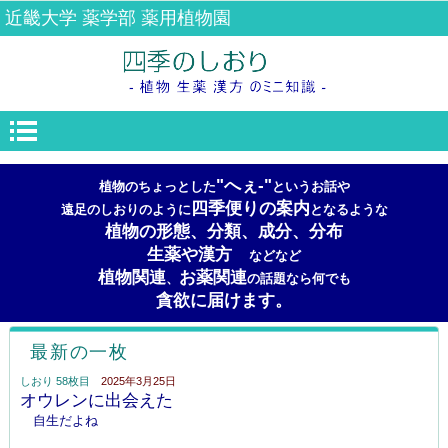
近畿大学 薬学部 薬用植物園
"へぇ-"
植物のちょっとした
というお話や
四季便りの案内
遠足のしおりのように
となるような
植物の形態、分類、成分、分布
生薬や漢方
などなど
植物関連
お薬関連
、
の話題なら何でも
貪欲に届けます。
最新の一枚
しおり 58枚目
2025年3月25日
オウレンに出会えた
自生だよね