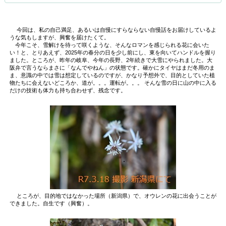
今回は、私の自己満足、あるいは自慢にすらならない自慢話をお届けしているよ
うな気もしますが、興奮を届けたくて。
今年こそ、雪解けを待って咲くような、そんなロマンを感じられる花に会いた
い！と、とりあえず、2025年の春分の日を少し前にし、東を向いてハンドルを握り
ました。ところが、昨年の岐阜、今年の長野、2年続きで大雪にやられました。大
阪弁で言うならまさに「なんでやねん」の状態です。確かにタイヤはまだ冬用のま
ま、意識の中では雪は想定しているのですが、かなり予想外で、目的としていた植
物たちに会えないどころか、道が。。。運転が。。。 そんな雪の日に山の中に入る
だけの技術も体力も持ち合わせず、残念です。
ところが、目的地ではなかった場所（新潟県）で、オウレンの花に出会うことが
できました。自生です（興奮）。