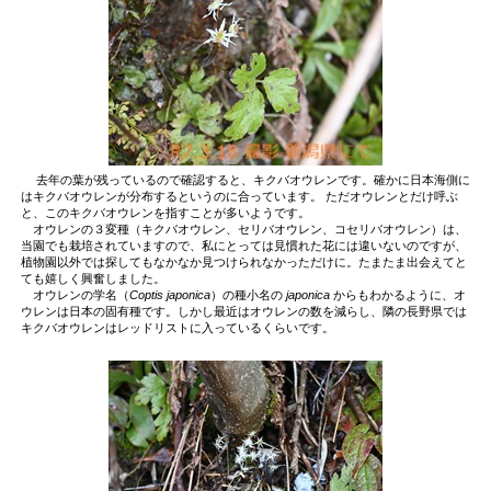
去年の葉が残っているので確認すると、キクバオウレンです。確かに日本海側に
はキクバオウレンが分布するというのに合っています。 ただオウレンとだけ呼ぶ
と、このキクバオウレンを指すことが多いようです。
オウレンの３変種（キクバオウレン、セリバオウレン、コセリバオウレン）は、
当園でも栽培されていますので、私にとっては見慣れた花には違いないのですが、
植物園以外では探してもなかなか見つけられなかっただけに。たまたま出会えてと
ても嬉しく興奮しました。
オウレンの学名（
Coptis japonica
）の種小名の
japonica
からもわかるように、オ
ウレンは日本の固有種です。しかし最近はオウレンの数を減らし、隣の長野県では
キクバオウレンはレッドリストに入っているくらいです。