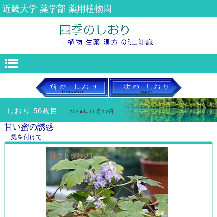
近畿大学 薬学部 薬用植物園
しおり 56枚目
2024年11月12日
甘い蜜の誘惑
気を付けて