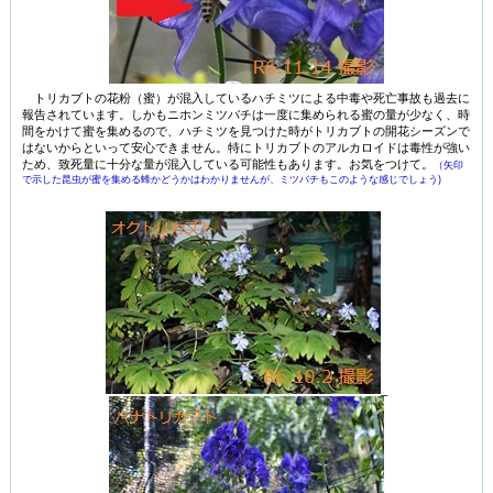
トリカブトの花粉（蜜）が混入しているハチミツによる中毒や死亡事故も過去に
報告されています。しかもニホンミツバチは一度に集められる蜜の量が少なく、時
間をかけて蜜を集めるので、ハチミツを見つけた時がトリカブトの開花シーズンで
はないからといって安心できません。特にトリカブトのアルカロイドは毒性が強い
ため、致死量に十分な量が混入している可能性もあります。お気をつけて。
（矢印
で示した昆虫が蜜を集める蜂かどうかはわかりませんが、ミツバチもこのような感じでしょう)
_