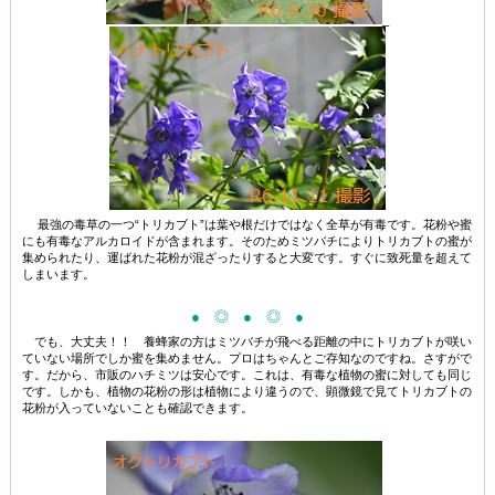
_
最強の毒草の一つ“トリカブト”は葉や根だけではなく全草が有毒です。花粉や蜜
にも有毒なアルカロイドが含まれます。そのためミツバチによりトリカブトの蜜が
集められたり、運ばれた花粉が混ざったりすると大変です。すぐに致死量を超えて
しまいます。
● ◎ ● ◎ ●
でも、大丈夫！！ 養蜂家の方はミツバチが飛べる距離の中にトリカブトが咲い
ていない場所でしか蜜を集めません。プロはちゃんとご存知なのですね。さすがで
す。だから、市販のハチミツは安心です。これは、有毒な植物の蜜に対しても同じ
です。しかも、植物の花粉の形は植物により違うので、顕微鏡で見てトリカブトの
花粉が入っていないことも確認できます。