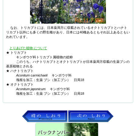
なお、トリカブトには、日本薬局方に収載されているオクトリカブトとハナト
リカブト以外にも多くの野生種があり、日本には40種あるともそれ以上あるともい
われています。
とりあげた植物 について
★ トリカブト
キンポウゲ科トリカブト属植物の総称
このうち、ハナトリカブトとオクトリカブトが日本薬局方収載の生薬ブシの
基原植物とされる
★ ハナトリカブト
Aconitum carmichaeli
キンポウゲ科
塊根を加工：生薬 ブシ（加工ブシ） 日局18
★ オクトリカブト
Aconitum japonicum
キンポウゲ科
塊根を加工：生薬 ブシ（加工ブシ） 日局18